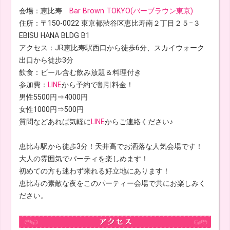
会場：恵比寿
Bar Brown TOKYO(バーブラウン東京)
住所：〒150-0022 東京都渋谷区恵比寿南２丁目２５−３
EBISU HANA BLDG B1
アクセス：JR恵比寿駅西口から徒歩6分、スカイウォーク
出口から徒歩3分
飲食：ビール含む飲み放題＆料理付き
参加費：
LINE
から予約で割引料金！
男性5500円⇒4000円
女性1000円⇒500円
質問などあれば気軽に
LINE
からご連絡ください♪
恵比寿駅から徒歩3分！天井高でお洒落な人気会場です！
大人の雰囲気でパーティを楽しめます！
初めての方も迷わず来れる好立地にあります！
恵比寿の素敵な夜をこのパーティー会場で共にお楽しみく
ださい。