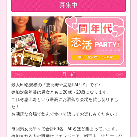
募集中
最大60名規模の『恵比寿☆恋活PARTY』です♪
参加対象年齢は男女ともに20歳～29歳になります。
これぞ恵比寿という最高にお洒落な会場を貸し切りまし
た！
お洒落な会場で飲んで食べて語ってお楽しみください！
毎回男女比半々で合計50名～60名ほど集まっています。
参加される方の職種は（エンジニア・料理人・消防士・公