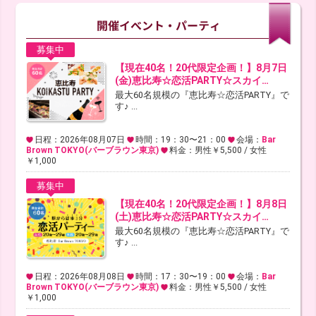
募集中
【現在40名！20代限定企画！】8月7日
(金)恵比寿☆恋活PARTY☆スカイ…
最大60名規模の『恵比寿☆恋活PARTY』で
す♪ ...
日程：2026年08月07日
時間：19：30〜21：00
会場：
Bar
Brown TOKYO(バーブラウン東京)
料金：男性￥5,500 / 女性
￥1,000
募集中
【現在40名！20代限定企画！】8月8日
(土)恵比寿☆恋活PARTY☆スカイ…
最大60名規模の『恵比寿☆恋活PARTY』で
す♪ ...
日程：2026年08月08日
時間：17：30〜19：00
会場：
Bar
Brown TOKYO(バーブラウン東京)
料金：男性￥5,500 / 女性
￥1,000