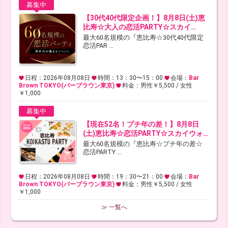
募集中
【30代40代限定企画！】8月8日(土)恵
比寿☆大人の恋活PARTY☆スカイ…
最大60名規模の『恵比寿☆30代40代限定
恋活PAR ...
日程：2026年08月08日
時間：13：30〜15：00
会場：
Bar
Brown TOKYO(バーブラウン東京)
料金：男性￥5,500 / 女性
￥1,000
募集中
【現在52名！プチ年の差！】8月8日
(土)恵比寿☆恋活PARTY☆スカイウォ…
最大60名規模の『恵比寿☆プチ年の差☆
恋活PARTY ...
日程：2026年08月08日
時間：19：30〜21：00
会場：
Bar
Brown TOKYO(バーブラウン東京)
料金：男性￥5,500 / 女性
￥1,000
≫ 一覧へ