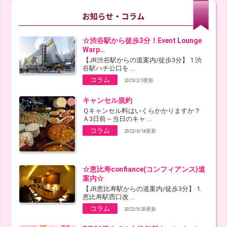
☆渋谷駅から徒歩3分！Event Lounge
Warp…
【JR渋谷駅からの道案内/徒歩3分】 1.渋
谷駅ハチ公口を ...
コラム
2023/2/3更新
キャンセル規約
Ｑキャンセル料はいくらかかりますか？
Ａ3日前～当日のキャ ...
コラム
2022/6/14更新
☆恵比寿confiance(コンフィアンス)道
案内☆
【JR恵比寿駅からの道案内/徒歩3分】 1.
恵比寿駅西口改 ...
コラム
2022/5/28更新