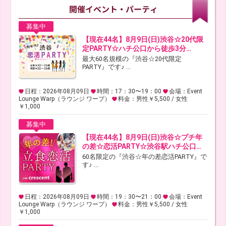
募集中
【現在44名】8月9日(日)渋谷☆20代限
定PARTY☆ハチ公口から徒歩3分…
最大60名規模の『渋谷☆20代限定
PARTY』です♪ ...
日程：2026年08月09日
時間：17：30〜19：00
会場：Event
Lounge Warp（ラウンジ ワープ）
料金：男性￥5,500 / 女性
￥1,000
募集中
【現在44名】8月9日(日)渋谷☆プチ年
の差☆恋活PARTY☆渋谷駅ハチ公口…
60名限定の『渋谷☆年の差恋活PARTY』で
す♪ ...
日程：2026年08月09日
時間：19：30〜21：00
会場：Event
Lounge Warp（ラウンジ ワープ）
料金：男性￥5,500 / 女性
￥1,000