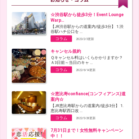
☆渋谷駅から徒歩3分！Event Lounge
Warp…
【JR渋谷駅からの道案内/徒歩3分】 1.渋
谷駅ハチ公口を ...
コラム
2023/2/3更新
キャンセル規約
Ｑキャンセル料はいくらかかりますか？
Ａ3日前～当日のキャ ...
コラム
2022/6/14更新
☆恵比寿confiance(コンフィアンス)道
案内☆
【JR恵比寿駅からの道案内/徒歩3分】 1.
恵比寿駅西口改 ...
コラム
2022/5/28更新
7月31日まで！女性無料キャンペーン
中！！