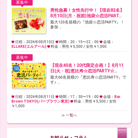
募集中
男性急募！女性先行中！【現在82名】
8月10日(月・祝前)池袋☆恋活PART…
最大120名規模の『池袋☆恋活PARTY』！
参加 ...
日程：2026年08月10日
時間：20：15〜22：00
会場：
ELLARE(エルアール)
料金：男性￥5,500 / 女性￥1,000
募集中
【現在40名！20代限定企画！】8月11
日(火・祝)恵比寿☆恋活PARTY☆…
最大60名規模の『恵比寿☆恋活PARTY』で
す♪ ...
日程：2026年08月11日
時間：17：30〜19：00
会場：
Bar
Brown TOKYO(バーブラウン東京)
料金：男性￥5,500 / 女性
￥1,000
≫ 一覧へ