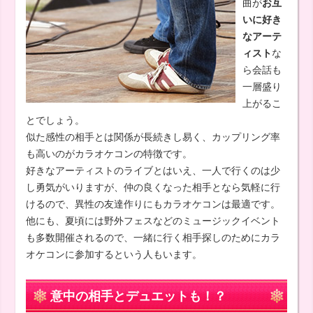
曲が
お互
いに好き
なアーテ
ィスト
な
ら会話も
一層盛り
上がるこ
とでしょう。
似た感性の相手とは関係が長続きし易く、カップリング率
も高いのがカラオケコンの特徴です。
好きなアーティストのライブとはいえ、一人で行くのは少
し勇気がいりますが、仲の良くなった相手となら気軽に行
けるので、異性の友達作りにもカラオケコンは最適です。
他にも、夏頃には野外フェスなどのミュージックイベント
も多数開催されるので、一緒に行く相手探しのためにカラ
オケコンに参加するという人もいます。
意中の相手とデュエットも！？