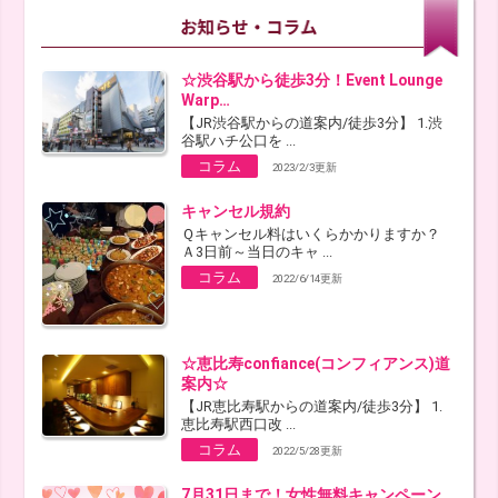
☆渋谷駅から徒歩3分！Event Lounge
Warp…
【JR渋谷駅からの道案内/徒歩3分】 1.渋
谷駅ハチ公口を ...
コラム
2023/2/3更新
キャンセル規約
Ｑキャンセル料はいくらかかりますか？
Ａ3日前～当日のキャ ...
コラム
2022/6/14更新
☆恵比寿confiance(コンフィアンス)道
案内☆
【JR恵比寿駅からの道案内/徒歩3分】 1.
恵比寿駅西口改 ...
コラム
2022/5/28更新
7月31日まで！女性無料キャンペーン