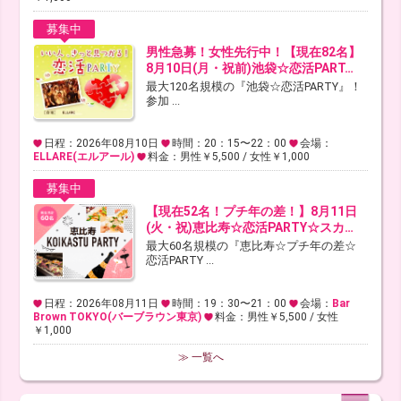
募集中
男性急募！女性先行中！【現在82名】
8月10日(月・祝前)池袋☆恋活PART…
最大120名規模の『池袋☆恋活PARTY』！
参加 ...
日程：2026年08月10日
時間：20：15〜22：00
会場：
ELLARE(エルアール)
料金：男性￥5,500 / 女性￥1,000
募集中
【現在52名！プチ年の差！】8月11日
(火・祝)恵比寿☆恋活PARTY☆スカ…
最大60名規模の『恵比寿☆プチ年の差☆
恋活PARTY ...
日程：2026年08月11日
時間：19：30〜21：00
会場：
Bar
Brown TOKYO(バーブラウン東京)
料金：男性￥5,500 / 女性
￥1,000
≫ 一覧へ