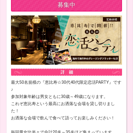
募集中
最大50名規模の『恵比寿☆30代40代限定恋活PARTY』です
♪
参加対象年齢は男女ともに30歳～49歳になります。
これぞ恵比寿という最高にお洒落な会場を貸し切りまし
た！
お洒落な会場で飲んで食べて語ってお楽しみください！
毎回男女比半々で合計20名～35名ほど集まっています。