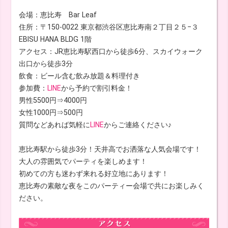
会場：恵比寿 Bar Leaf
住所：〒150-0022 東京都渋谷区恵比寿南２丁目２５−３
EBISU HANA BLDG 1階
アクセス：JR恵比寿駅西口から徒歩6分、スカイウォーク
出口から徒歩3分
飲食：ビール含む飲み放題＆料理付き
参加費：
LINE
から予約で割引料金！
男性5500円⇒4000円
女性1000円⇒500円
質問などあれば気軽に
LINE
からご連絡ください♪
恵比寿駅から徒歩3分！天井高でお洒落な人気会場です！
大人の雰囲気でパーティを楽しめます！
初めての方も迷わず来れる好立地にあります！
恵比寿の素敵な夜をこのパーティー会場で共にお楽しみく
ださい。