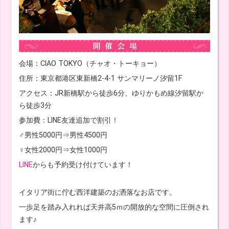
会場：CIAO TOKYO（チャオ・トーキョー）
住所：東京都港区東新橋2-4-1 サンマリーノ汐留1F
アクセス：JR新橋駅から徒歩6分、ゆりかもめ線汐留駅か
ら徒歩3分
参加費：LINE友達追加で割引！
♂男性5000円⇒男性4500円
♀女性2000円⇒女性1000円
LINE
からも予約受け付けています！
イタリア街に佇む西洋建築のお洒落なお店です。
一歩足を踏み入れれば天井高5ｍの開放的な空間に圧倒され
ます♪