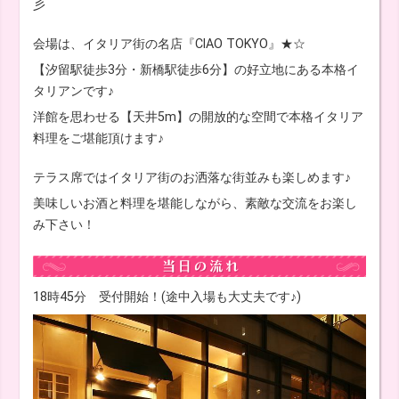
彡
会場は、イタリア街の名店『CIAO TOKYO』★☆
【汐留駅徒歩3分・新橋駅徒歩6分】の好立地にある本格イ
タリアンです♪
洋館を思わせる【天井5m】の開放的な空間で本格イタリア
料理をご堪能頂けます♪
テラス席ではイタリア街のお洒落な街並みも楽しめます♪
美味しいお酒と料理を堪能しながら、素敵な交流をお楽し
み下さい！
18時45分 受付開始！(途中入場も大丈夫です♪)