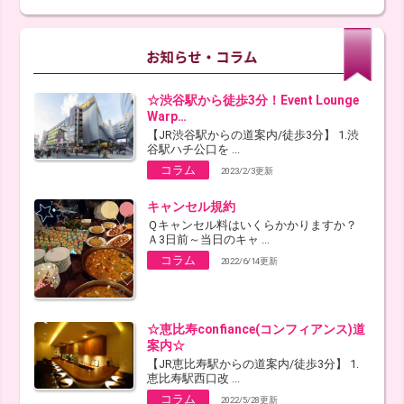
☆渋谷駅から徒歩3分！Event Lounge
Warp…
【JR渋谷駅からの道案内/徒歩3分】 1.渋
谷駅ハチ公口を ...
コラム
2023/2/3更新
キャンセル規約
Ｑキャンセル料はいくらかかりますか？
Ａ3日前～当日のキャ ...
コラム
2022/6/14更新
☆恵比寿confiance(コンフィアンス)道
案内☆
【JR恵比寿駅からの道案内/徒歩3分】 1.
恵比寿駅西口改 ...
コラム
2022/5/28更新