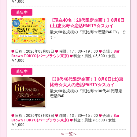
￥1,000
募集中
【現在40名！20代限定企画！】8月8日
(土)恵比寿☆恋活PARTY☆スカイ…
最大60名規模の『恵比寿☆恋活PARTY』で
す♪ ...
日程：2026年08月08日
時間：17：30〜19：00
会場：
Bar
Brown TOKYO(バーブラウン東京)
料金：男性￥5,500 / 女性
￥1,000
募集中
【30代40代限定企画！】8月8日(土)恵
比寿☆大人の恋活PARTY☆スカイ…
最大60名規模の『恵比寿☆30代40代限定
恋活PAR ...
日程：2026年08月08日
時間：13：30〜15：00
会場：
Bar
Brown TOKYO(バーブラウン東京)
料金：男性￥5,500 / 女性
￥1,000
≫ 一覧へ