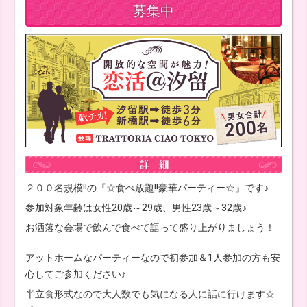
募集中
２００名規模!!の『☆食べ放題!!豪華パーティー☆』です♪
参加対象年齢は女性20歳～29歳、男性23歳～32歳♪
お洒落な会場で飲んで食べて語って盛り上がりましょう！
アットホームなパーティーなので初参加＆1人参加の方も安
心してご参加ください♪
半立食形式なので大人数でも気になる人に話に行けます☆