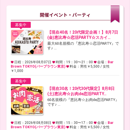
募集中
【現在40名！20代限定企画！】8月7日
(金)恵比寿☆恋活PARTY☆スカイ…
最大60名規模の『恵比寿☆恋活PARTY』で
す♪ ...
日程：2026年08月07日
時間：19：30〜21：00
会場：
Bar
Brown TOKYO(バーブラウン東京)
料金：男性￥5,500 / 女性
￥1,000
募集中
【現在30名！20代30代限定】8月8日
(土)恵比寿☆お肉de恋活PARTY…
60名規模の『恵比寿☆お肉de恋活PARTY』
です♪ ...
日程：2026年08月08日
時間：15：30〜17：00
会場：
Bar
Brown TOKYO(バーブラウン東京)
料金：男性￥5,500 / 女性