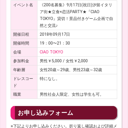
イベント名
《200名募集》9月17日(祝日)汐留イタリ
ア街★立食×恋活PARTY★『CIAO
TOKYO』貸切！景品付きゲーム企画で自
然と交流♪
開催日程
2018年09月17日
開催時間
19：00〜21：30
会場
CIAO TOKYO
参加料金
男性￥5,000 / 女性￥2,000
年齢層
女性20歳～29歳、男性23歳～32歳
ドレスコー
特になし。
ド
職業
男性社会人限定、女性は学生も可。
お申し込みフォーム
※下記よりお申し込みください。折り返し確認および詳細メ