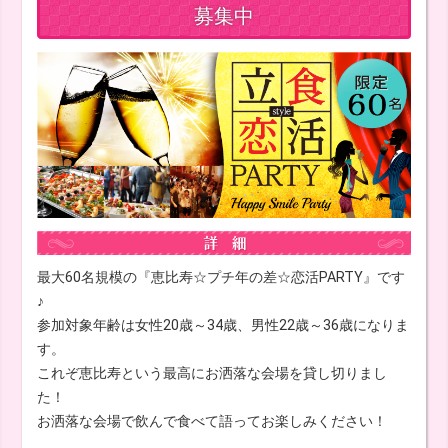
募集中
最大60名規模の『恵比寿☆プチ年の差☆恋活PARTY』です
♪
参加対象年齢は女性20歳～34歳、男性22歳～36歳になりま
す。
これぞ恵比寿という最高にお洒落な会場を貸し切りまし
た！
お洒落な会場で飲んで食べて語ってお楽しみください！