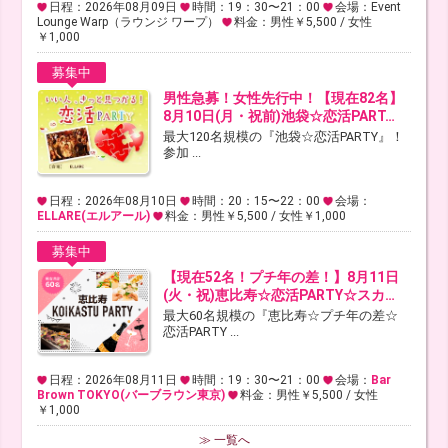
日程：2026年08月09日
時間：19：30〜21：00
会場：Event
Lounge Warp（ラウンジ ワープ）
料金：男性￥5,500 / 女性
￥1,000
募集中
男性急募！女性先行中！【現在82名】
8月10日(月・祝前)池袋☆恋活PART…
最大120名規模の『池袋☆恋活PARTY』！
参加 ...
日程：2026年08月10日
時間：20：15〜22：00
会場：
ELLARE(エルアール)
料金：男性￥5,500 / 女性￥1,000
募集中
【現在52名！プチ年の差！】8月11日
(火・祝)恵比寿☆恋活PARTY☆スカ…
最大60名規模の『恵比寿☆プチ年の差☆
恋活PARTY ...
日程：2026年08月11日
時間：19：30〜21：00
会場：
Bar
Brown TOKYO(バーブラウン東京)
料金：男性￥5,500 / 女性
￥1,000
≫ 一覧へ