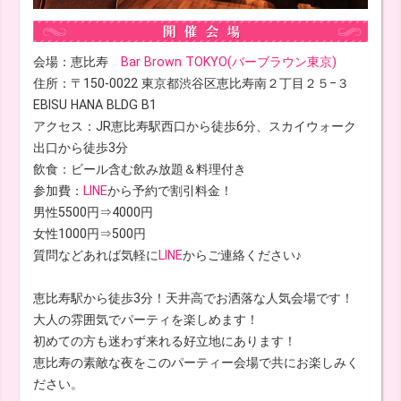
会場：恵比寿
Bar Brown TOKYO(バーブラウン東京)
住所：〒150-0022 東京都渋谷区恵比寿南２丁目２５−３
EBISU HANA BLDG B1
アクセス：JR恵比寿駅西口から徒歩6分、スカイウォーク
出口から徒歩3分
飲食：ビール含む飲み放題＆料理付き
参加費：
LINE
から予約で割引料金！
男性5500円⇒4000円
女性1000円⇒500円
質問などあれば気軽に
LINE
からご連絡ください♪
恵比寿駅から徒歩3分！天井高でお洒落な人気会場です！
大人の雰囲気でパーティを楽しめます！
初めての方も迷わず来れる好立地にあります！
恵比寿の素敵な夜をこのパーティー会場で共にお楽しみく
ださい。