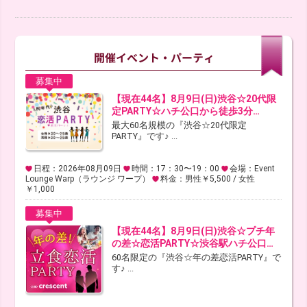
募集中
【現在44名】8月9日(日)渋谷☆20代限
定PARTY☆ハチ公口から徒歩3分…
最大60名規模の『渋谷☆20代限定
PARTY』です♪ ...
日程：2026年08月09日
時間：17：30〜19：00
会場：Event
Lounge Warp（ラウンジ ワープ）
料金：男性￥5,500 / 女性
￥1,000
募集中
【現在44名】8月9日(日)渋谷☆プチ年
の差☆恋活PARTY☆渋谷駅ハチ公口…
60名限定の『渋谷☆年の差恋活PARTY』で
す♪ ...