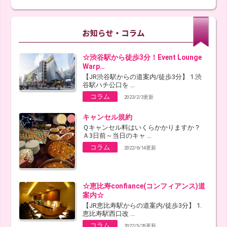
☆渋谷駅から徒歩3分！Event Lounge
Warp…
【JR渋谷駅からの道案内/徒歩3分】 1.渋
谷駅ハチ公口を ...
コラム
2023/2/3更新
キャンセル規約
Ｑキャンセル料はいくらかかりますか？
Ａ3日前～当日のキャ ...
コラム
2022/6/14更新
☆恵比寿confiance(コンフィアンス)道
案内☆
【JR恵比寿駅からの道案内/徒歩3分】 1.
恵比寿駅西口改 ...
コラム
2022/5/28更新