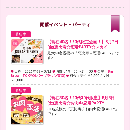
募集中
【現在40名！20代限定企画！】8月7日
(金)恵比寿☆恋活PARTY☆スカイ…
最大60名規模の『恵比寿☆恋活PARTY』で
す♪ ...
日程：2026年08月07日
時間：19：30〜21：00
会場：
Bar
Brown TOKYO(バーブラウン東京)
料金：男性￥5,500 / 女性
￥1,000
募集中
【現在30名！20代30代限定】8月8日
(土)恵比寿☆お肉de恋活PARTY…
60名規模の『恵比寿☆お肉de恋活PARTY』
です♪ ...