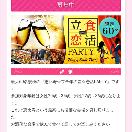
募集中
最大60名規模の『恵比寿☆プチ年の差☆恋活PARTY』です
♪
参加対象年齢は女性20歳～34歳、男性22歳～36歳になりま
す。
これぞ恵比寿という最高にお洒落な会場を貸し切りまし
た！
お洒落な会場で飲んで食べて語ってお楽しみください！