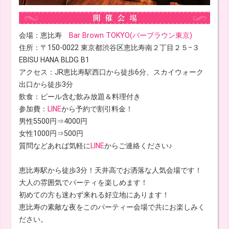
会場：恵比寿
Bar Brown TOKYO(バーブラウン東京)
住所：〒150-0022 東京都渋谷区恵比寿南２丁目２５−３
EBISU HANA BLDG B1
アクセス：JR恵比寿駅西口から徒歩6分、スカイウォーク
出口から徒歩3分
飲食：ビール含む飲み放題＆料理付き
参加費：
LINE
から予約で割引料金！
男性5500円⇒4000円
女性1000円⇒500円
質問などあれば気軽に
LINE
からご連絡ください♪
恵比寿駅から徒歩3分！天井高でお洒落な人気会場です！
大人の雰囲気でパーティを楽しめます！
初めての方も迷わず来れる好立地にあります！
恵比寿の素敵な夜をこのパーティー会場で共にお楽しみく
ださい。