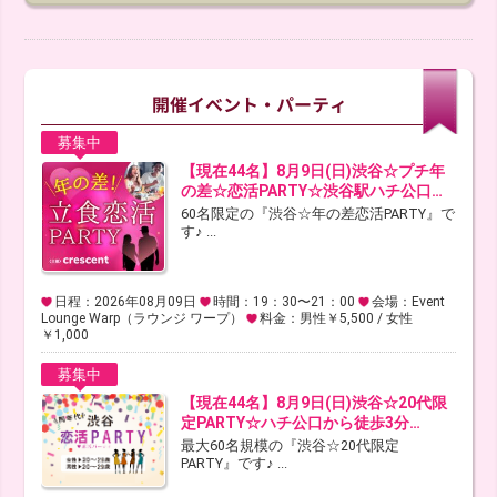
募集中
【現在44名】8月9日(日)渋谷☆プチ年
の差☆恋活PARTY☆渋谷駅ハチ公口…
60名限定の『渋谷☆年の差恋活PARTY』で
す♪ ...
日程：2026年08月09日
時間：19：30〜21：00
会場：Event
Lounge Warp（ラウンジ ワープ）
料金：男性￥5,500 / 女性
￥1,000
募集中
【現在44名】8月9日(日)渋谷☆20代限
定PARTY☆ハチ公口から徒歩3分…
最大60名規模の『渋谷☆20代限定
PARTY』です♪ ...