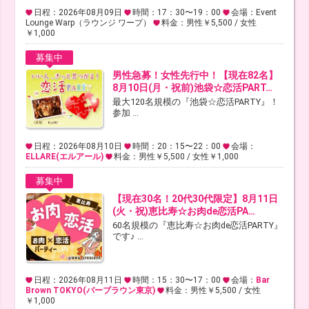
日程：2026年08月09日
時間：17：30〜19：00
会場：Event
Lounge Warp（ラウンジ ワープ）
料金：男性￥5,500 / 女性
￥1,000
募集中
男性急募！女性先行中！【現在82名】
8月10日(月・祝前)池袋☆恋活PART…
最大120名規模の『池袋☆恋活PARTY』！
参加 ...
日程：2026年08月10日
時間：20：15〜22：00
会場：
ELLARE(エルアール)
料金：男性￥5,500 / 女性￥1,000
募集中
【現在30名！20代30代限定】8月11日
(火・祝)恵比寿☆お肉de恋活PA…
60名規模の『恵比寿☆お肉de恋活PARTY』
です♪ ...
日程：2026年08月11日
時間：15：30〜17：00
会場：
Bar
Brown TOKYO(バーブラウン東京)
料金：男性￥5,500 / 女性
￥1,000