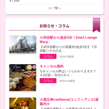
￥1,000
≫ 一覧へ
☆渋谷駅から徒歩3分！Event Lounge
Warp…
【JR渋谷駅からの道案内/徒歩3分】 1.渋
谷駅ハチ公口を ...
コラム
2023/2/3更新
キャンセル規約
Ｑキャンセル料はいくらかかりますか？
Ａ3日前～当日のキャ ...
コラム
2022/6/14更新
☆恵比寿confiance(コンフィアンス)道
案内☆
【JR恵比寿駅からの道案内/徒歩3分】 1.