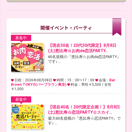
募集中
【現在30名！20代30代限定】8月8日
(土)恵比寿☆お肉de恋活PARTY…
60名規模の『恵比寿☆お肉de恋活PARTY』
です♪ ...
日程：2026年08月08日
時間：15：30〜17：00
会場：
Bar
Brown TOKYO(バーブラウン東京)
料金：男性￥5,500 / 女性
￥1,000
募集中
【現在40名！20代限定企画！】8月8日
(土)恵比寿☆恋活PARTY☆スカイ…
最大60名規模の『恵比寿☆恋活PARTY』で
す♪ ...