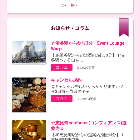
≫ 一覧へ
☆渋谷駅から徒歩3分！Event Lounge
Warp…
【JR渋谷駅からの道案内/徒歩3分】 1.渋
谷駅ハチ公口を ...
コラム
2023/2/3更新
キャンセル規約
Ｑキャンセル料はいくらかかりますか？
Ａ3日前～当日のキャ ...
コラム
2022/6/14更新
☆恵比寿confiance(コンフィアンス)道
案内☆
【JR恵比寿駅からの道案内/徒歩3分】 1.
恵比寿駅西口改 ...