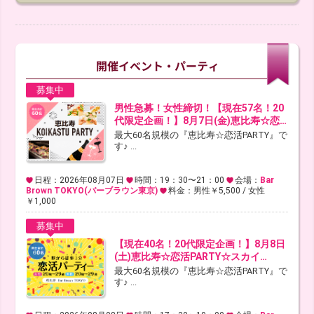
募集中
男性急募！女性締切！【現在57名！20
代限定企画！】8月7日(金)恵比寿☆恋…
最大60名規模の『恵比寿☆恋活PARTY』で
す♪ ...
日程：2026年08月07日
時間：19：30〜21：00
会場：
Bar
Brown TOKYO(バーブラウン東京)
料金：男性￥5,500 / 女性
￥1,000
募集中
【現在40名！20代限定企画！】8月8日
(土)恵比寿☆恋活PARTY☆スカイ…
最大60名規模の『恵比寿☆恋活PARTY』で
す♪ ...