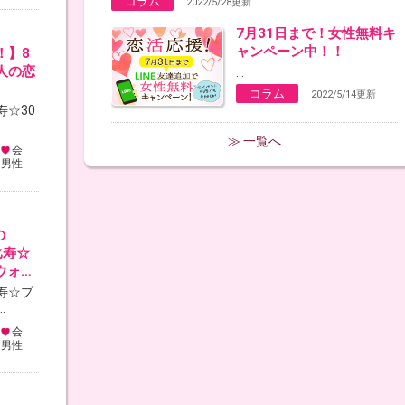
コラム
2022/5/28更新
7月31日まで！女性無料キ
ャンペーン中！！
！】8
人の恋
...
コラム
2022/5/14更新
寿☆30
≫ 一覧へ
会
：男性
の
比寿☆
ウォ…
寿☆プ
.
会
：男性