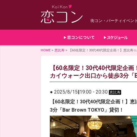
街コン・パーティイベン
HOME
>
恵比寿
>
【60名限定！30代40代限定企画！】恵比寿☆恋
【60名限定！30代40代限定企画
カイウォーク出口から徒歩3分「Bar
● 2025/8/15
‖
19:00
-
20:30
恵比寿
【60名限定！30代40代限定企画！】
3分「Bar Brown TOKYO」貸切！