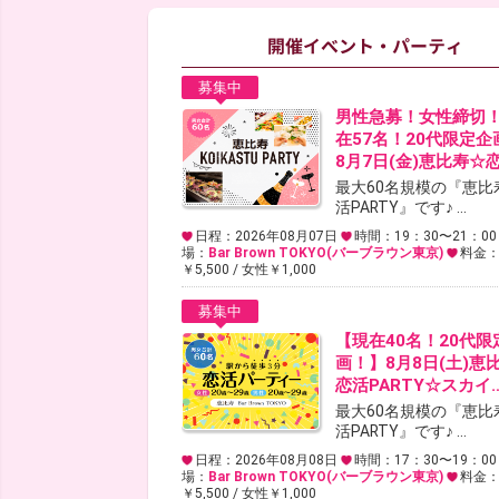
募集中
男性急募！女性締切
在57名！20代限定企
8月7日(金)恵比寿☆
最大60名規模の『恵比
活PARTY』です♪ ...
日程：2026年08月07日
時間：19：30〜21：00
場：
Bar Brown TOKYO(バーブラウン東京)
料金
￥5,500 / 女性￥1,000
募集中
【現在40名！20代限
画！】8月8日(土)恵
恋活PARTY☆スカイ
最大60名規模の『恵比
活PARTY』です♪ ...
日程：2026年08月08日
時間：17：30〜19：00
場：
Bar Brown TOKYO(バーブラウン東京)
料金
￥5,500 / 女性￥1,000