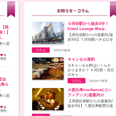
☆渋谷駅から徒歩3分！
！【現
Event Lounge Warp…
画！】
【JR渋谷駅からの道案内/徒
恋…
歩3分】 1.渋谷駅ハチ公口を
寿☆恋
...
コラム
2023/2/3更新
会
：男性
キャンセル規約
Ｑキャンセル料はいくらか
かりますか？ Ａ3日前～当日
のキャ ...
定企
コラム
2022/6/14更新
比寿☆
…
☆恵比寿confiance(コン
フィアンス)道案内☆
寿☆恋
【JR恵比寿駅からの道案内/
徒歩3分】 1.恵比寿駅西口改
会
...
：男性