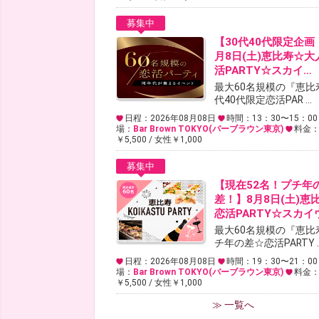
募集中
【30代40代限定企画
月8日(土)恵比寿☆大
活PARTY☆スカイ…
最大60名規模の『恵比
代40代限定恋活PAR ...
日程：2026年08月08日
時間：13：30〜15：00
場：
Bar Brown TOKYO(バーブラウン東京)
料金
￥5,500 / 女性￥1,000
募集中
【現在52名！プチ年
差！】8月8日(土)恵
恋活PARTY☆スカイ
最大60名規模の『恵比
チ年の差☆恋活PARTY ..
日程：2026年08月08日
時間：19：30〜21：00
場：
Bar Brown TOKYO(バーブラウン東京)
料金
￥5,500 / 女性￥1,000
≫ 一覧へ