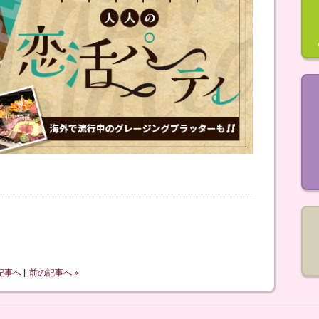
記事へ
‖
前の記事へ »