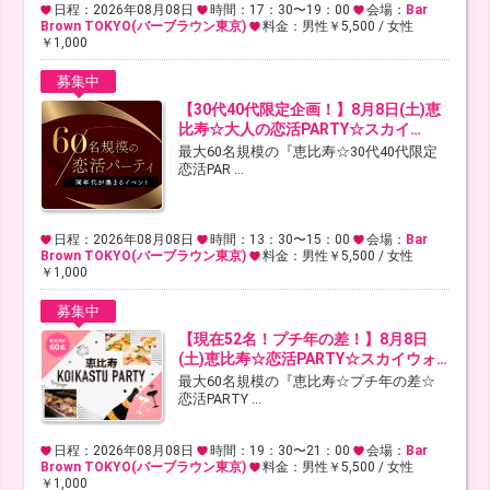
日程：2026年08月08日
時間：17：30〜19：00
会場：
Bar
Brown TOKYO(バーブラウン東京)
料金：男性￥5,500 / 女性
￥1,000
募集中
【30代40代限定企画！】8月8日(土)恵
比寿☆大人の恋活PARTY☆スカイ…
最大60名規模の『恵比寿☆30代40代限定
恋活PAR ...
日程：2026年08月08日
時間：13：30〜15：00
会場：
Bar
Brown TOKYO(バーブラウン東京)
料金：男性￥5,500 / 女性
￥1,000
募集中
【現在52名！プチ年の差！】8月8日
(土)恵比寿☆恋活PARTY☆スカイウォ…
最大60名規模の『恵比寿☆プチ年の差☆
恋活PARTY ...
日程：2026年08月08日
時間：19：30〜21：00
会場：
Bar
Brown TOKYO(バーブラウン東京)
料金：男性￥5,500 / 女性
￥1,000