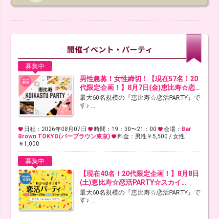
募集中
男性急募！女性締切！【現在57名！20
代限定企画！】8月7日(金)恵比寿☆恋…
最大60名規模の『恵比寿☆恋活PARTY』で
す♪ ...
日程：2026年08月07日
時間：19：30〜21：00
会場：
Bar
Brown TOKYO(バーブラウン東京)
料金：男性￥5,500 / 女性
￥1,000
募集中
【現在40名！20代限定企画！】8月8日
(土)恵比寿☆恋活PARTY☆スカイ…
最大60名規模の『恵比寿☆恋活PARTY』で
す♪ ...