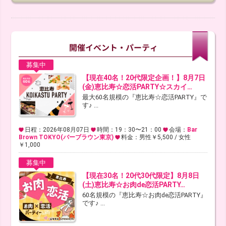
募集中
【現在40名！20代限定企画！】8月7日
(金)恵比寿☆恋活PARTY☆スカイ…
最大60名規模の『恵比寿☆恋活PARTY』で
す♪ ...
日程：2026年08月07日
時間：19：30〜21：00
会場：
Bar
Brown TOKYO(バーブラウン東京)
料金：男性￥5,500 / 女性
￥1,000
募集中
【現在30名！20代30代限定】8月8日
(土)恵比寿☆お肉de恋活PARTY…
60名規模の『恵比寿☆お肉de恋活PARTY』
です♪ ...