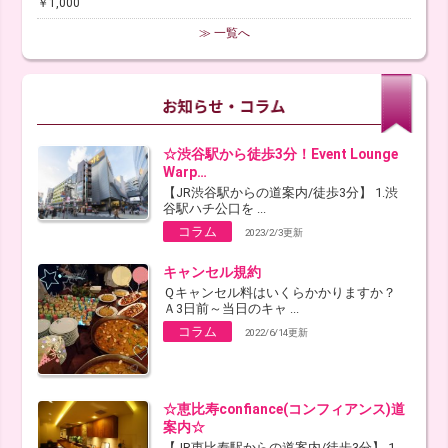
￥1,000
≫ 一覧へ
☆渋谷駅から徒歩3分！Event Lounge
Warp…
【JR渋谷駅からの道案内/徒歩3分】 1.渋
谷駅ハチ公口を ...
コラム
2023/2/3更新
キャンセル規約
Ｑキャンセル料はいくらかかりますか？
Ａ3日前～当日のキャ ...
コラム
2022/6/14更新
☆恵比寿confiance(コンフィアンス)道
案内☆
【JR恵比寿駅からの道案内/徒歩3分】 1.