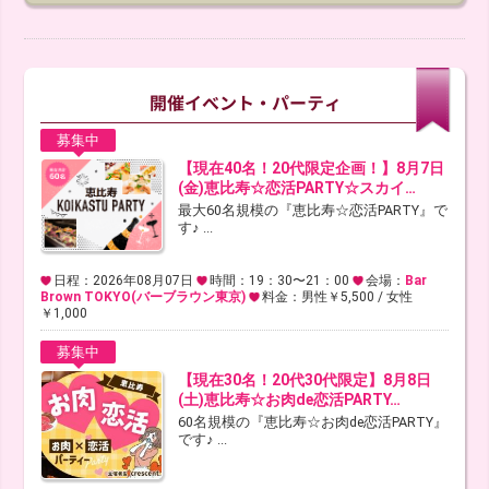
募集中
【現在40名！20代限定企画！】8月7日
(金)恵比寿☆恋活PARTY☆スカイ…
最大60名規模の『恵比寿☆恋活PARTY』で
す♪ ...
日程：2026年08月07日
時間：19：30〜21：00
会場：
Bar
Brown TOKYO(バーブラウン東京)
料金：男性￥5,500 / 女性
￥1,000
募集中
【現在30名！20代30代限定】8月8日
(土)恵比寿☆お肉de恋活PARTY…
60名規模の『恵比寿☆お肉de恋活PARTY』
です♪ ...