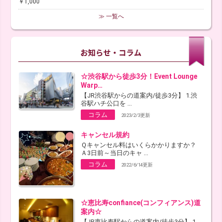
￥1,000
≫ 一覧へ
☆渋谷駅から徒歩3分！Event Lounge
Warp…
【JR渋谷駅からの道案内/徒歩3分】 1.渋
谷駅ハチ公口を ...
コラム
2023/2/3更新
キャンセル規約
Ｑキャンセル料はいくらかかりますか？
Ａ3日前～当日のキャ ...
コラム
2022/6/14更新
☆恵比寿confiance(コンフィアンス)道
案内☆
【JR恵比寿駅からの道案内/徒歩3分】 1.