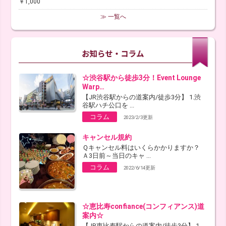
￥1,000
≫ 一覧へ
☆渋谷駅から徒歩3分！Event Lounge
Warp…
【JR渋谷駅からの道案内/徒歩3分】 1.渋
谷駅ハチ公口を ...
コラム
2023/2/3更新
キャンセル規約
Ｑキャンセル料はいくらかかりますか？
Ａ3日前～当日のキャ ...
コラム
2022/6/14更新
☆恵比寿confiance(コンフィアンス)道
案内☆
【JR恵比寿駅からの道案内/徒歩3分】 1.