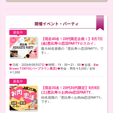
募集中
【現在40名！20代限定企画！】8月7日
(金)恵比寿☆恋活PARTY☆スカイ…
最大60名規模の『恵比寿☆恋活PARTY』で
す♪ ...
日程：2026年08月07日
時間：19：30〜21：00
会場：
Bar
Brown TOKYO(バーブラウン東京)
料金：男性￥5,500 / 女性
￥1,000
募集中
【現在30名！20代30代限定】8月8日
(土)恵比寿☆お肉de恋活PARTY…
60名規模の『恵比寿☆お肉de恋活PARTY』
です♪ ...