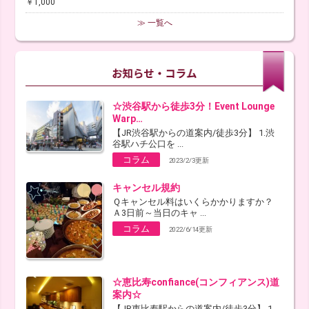
￥1,000
≫ 一覧へ
☆渋谷駅から徒歩3分！Event Lounge
Warp…
【JR渋谷駅からの道案内/徒歩3分】 1.渋
谷駅ハチ公口を ...
コラム
2023/2/3更新
キャンセル規約
Ｑキャンセル料はいくらかかりますか？
Ａ3日前～当日のキャ ...
コラム
2022/6/14更新
☆恵比寿confiance(コンフィアンス)道
案内☆
【JR恵比寿駅からの道案内/徒歩3分】 1.