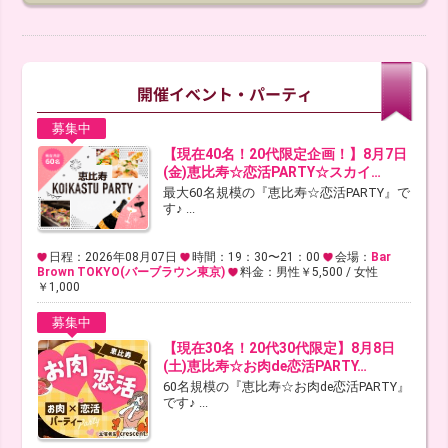
募集中
【現在40名！20代限定企画！】8月7日
(金)恵比寿☆恋活PARTY☆スカイ…
最大60名規模の『恵比寿☆恋活PARTY』で
す♪ ...
日程：2026年08月07日
時間：19：30〜21：00
会場：
Bar
Brown TOKYO(バーブラウン東京)
料金：男性￥5,500 / 女性
￥1,000
募集中
【現在30名！20代30代限定】8月8日
(土)恵比寿☆お肉de恋活PARTY…
60名規模の『恵比寿☆お肉de恋活PARTY』
です♪ ...