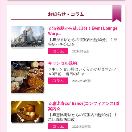
☆渋谷駅から徒歩3分！Event Lounge
Warp…
【JR渋谷駅からの道案内/徒歩3分】 1.渋
谷駅ハチ公口を ...
コラム
2023/2/3更新
キャンセル規約
Ｑキャンセル料はいくらかかりますか？
Ａ3日前～当日のキャ ...
コラム
2022/6/14更新
☆恵比寿confiance(コンフィアンス)道
案内☆
【JR恵比寿駅からの道案内/徒歩3分】 1.
恵比寿駅西口改 ...
コラム
2022/5/28更新