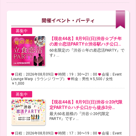
募集中
【現在44名】8月9日(日)渋谷☆プチ年
の差☆恋活PARTY☆渋谷駅ハチ公口…
60名限定の『渋谷☆年の差恋活PARTY』で
す♪ ...
日程：2026年08月09日
時間：19：30〜21：00
会場：Event
Lounge Warp（ラウンジ ワープ）
料金：男性￥5,500 / 女性
￥1,000
募集中
【現在44名】8月9日(日)渋谷☆20代限
定PARTY☆ハチ公口から徒歩3分…
最大60名規模の『渋谷☆20代限定
PARTY』です♪ ...
日程：2026年08月09日
時間：17：30〜19：00
会場：Event