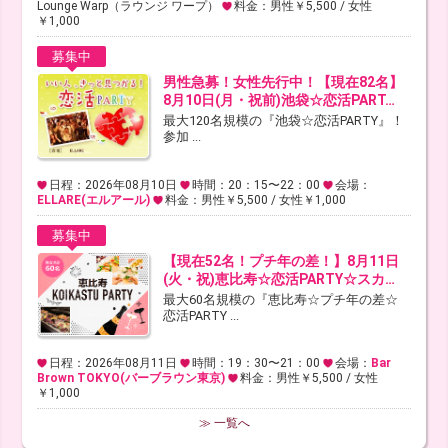
Lounge Warp（ラウンジ ワープ）
料金：男性￥5,500 / 女性
￥1,000
募集中
男性急募！女性先行中！【現在82名】
8月10日(月・祝前)池袋☆恋活PART…
最大120名規模の『池袋☆恋活PARTY』！
参加 ...
日程：2026年08月10日
時間：20：15〜22：00
会場：
ELLARE(エルアール)
料金：男性￥5,500 / 女性￥1,000
募集中
【現在52名！プチ年の差！】8月11日
(火・祝)恵比寿☆恋活PARTY☆スカ…
最大60名規模の『恵比寿☆プチ年の差☆
恋活PARTY ...
日程：2026年08月11日
時間：19：30〜21：00
会場：
Bar
Brown TOKYO(バーブラウン東京)
料金：男性￥5,500 / 女性
￥1,000
≫ 一覧へ