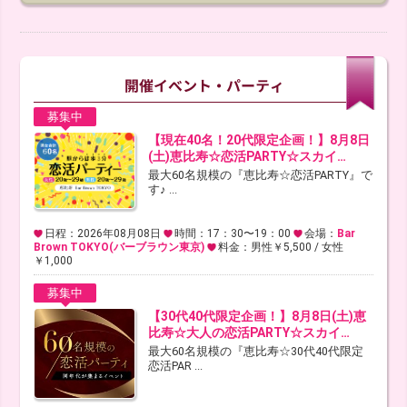
募集中
【現在40名！20代限定企画！】8月8日
(土)恵比寿☆恋活PARTY☆スカイ…
最大60名規模の『恵比寿☆恋活PARTY』で
す♪ ...
日程：2026年08月08日
時間：17：30〜19：00
会場：
Bar
Brown TOKYO(バーブラウン東京)
料金：男性￥5,500 / 女性
￥1,000
募集中
【30代40代限定企画！】8月8日(土)恵
比寿☆大人の恋活PARTY☆スカイ…
最大60名規模の『恵比寿☆30代40代限定
恋活PAR ...