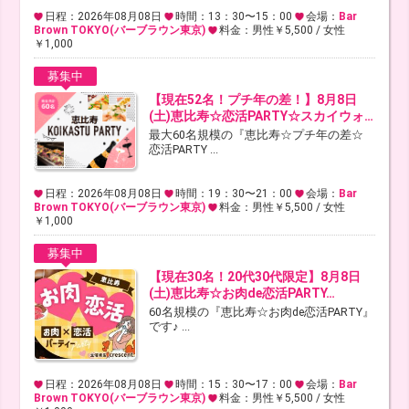
日程：2026年08月08日
時間：13：30〜15：00
会場：
Bar
Brown TOKYO(バーブラウン東京)
料金：男性￥5,500 / 女性
￥1,000
募集中
【現在52名！プチ年の差！】8月8日
(土)恵比寿☆恋活PARTY☆スカイウォ…
最大60名規模の『恵比寿☆プチ年の差☆
恋活PARTY ...
日程：2026年08月08日
時間：19：30〜21：00
会場：
Bar
Brown TOKYO(バーブラウン東京)
料金：男性￥5,500 / 女性
￥1,000
募集中
【現在30名！20代30代限定】8月8日
(土)恵比寿☆お肉de恋活PARTY…
60名規模の『恵比寿☆お肉de恋活PARTY』
です♪ ...
日程：2026年08月08日
時間：15：30〜17：00
会場：
Bar
Brown TOKYO(バーブラウン東京)
料金：男性￥5,500 / 女性