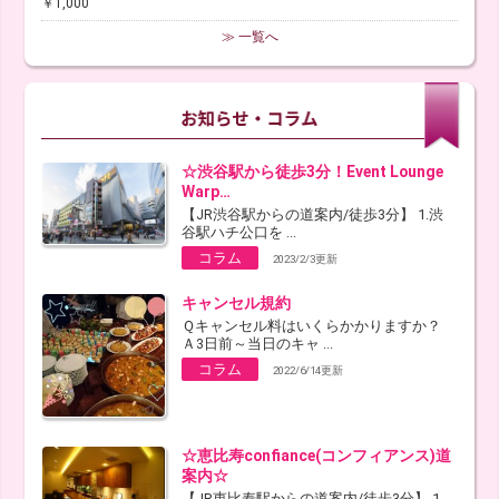
￥1,000
≫ 一覧へ
☆渋谷駅から徒歩3分！Event Lounge
Warp…
【JR渋谷駅からの道案内/徒歩3分】 1.渋
谷駅ハチ公口を ...
コラム
2023/2/3更新
キャンセル規約
Ｑキャンセル料はいくらかかりますか？
Ａ3日前～当日のキャ ...
コラム
2022/6/14更新
☆恵比寿confiance(コンフィアンス)道
案内☆
【JR恵比寿駅からの道案内/徒歩3分】 1.