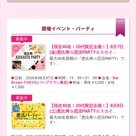
募集中
【現在40名！20代限定企画！】8月7日
(金)恵比寿☆恋活PARTY☆スカイ…
最大60名規模の『恵比寿☆恋活PARTY』で
す♪ ...
日程：2026年08月07日
時間：19：30〜21：00
会場：
Bar
Brown TOKYO(バーブラウン東京)
料金：男性￥5,500 / 女性
￥1,000
募集中
【現在40名！20代限定企画！】8月8日
(土)恵比寿☆恋活PARTY☆スカイ…
最大60名規模の『恵比寿☆恋活PARTY』で
す♪ ...