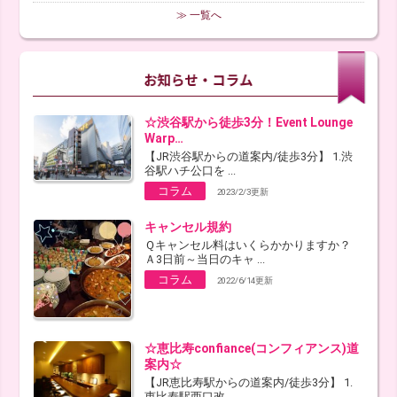
≫ 一覧へ
☆渋谷駅から徒歩3分！Event Lounge
Warp…
【JR渋谷駅からの道案内/徒歩3分】 1.渋
谷駅ハチ公口を ...
コラム
2023/2/3更新
キャンセル規約
Ｑキャンセル料はいくらかかりますか？
Ａ3日前～当日のキャ ...
コラム
2022/6/14更新
☆恵比寿confiance(コンフィアンス)道
案内☆
【JR恵比寿駅からの道案内/徒歩3分】 1.
恵比寿駅西口改 ...