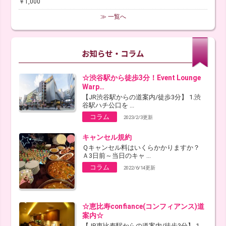
￥1,000
≫ 一覧へ
☆渋谷駅から徒歩3分！Event Lounge
Warp…
【JR渋谷駅からの道案内/徒歩3分】 1.渋
谷駅ハチ公口を ...
コラム
2023/2/3更新
キャンセル規約
Ｑキャンセル料はいくらかかりますか？
Ａ3日前～当日のキャ ...
コラム
2022/6/14更新
☆恵比寿confiance(コンフィアンス)道
案内☆
【JR恵比寿駅からの道案内/徒歩3分】 1.