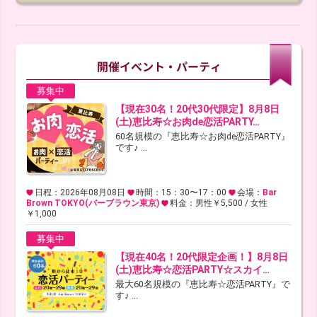
募集中
【現在30名！20代30代限定】8月8日
(土)恵比寿☆お肉de恋活PARTY…
60名規模の『恵比寿☆お肉de恋活PARTY』
です♪ ...
日程：2026年08月08日
時間：15：30〜17：00
会場：
Bar
Brown TOKYO(バーブラウン東京)
料金：男性￥5,500 / 女性
￥1,000
募集中
【現在40名！20代限定企画！】8月8日
(土)恵比寿☆恋活PARTY☆スカイ…
最大60名規模の『恵比寿☆恋活PARTY』で
す♪ ...