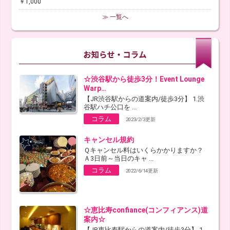
￥1,000
≫ 一覧へ
☆渋谷駅から徒歩3分！Event Lounge
Warp…
【JR渋谷駅からの道案内/徒歩3分】 1.渋
谷駅ハチ公口を ...
コラム
2023/2/3更新
キャンセル規約
Ｑキャンセル料はいくらかかりますか？
Ａ3日前～当日のキャ ...
コラム
2022/6/14更新
☆恵比寿confiance(コンフィアンス)道
案内☆
【JR恵比寿駅からの道案内/徒歩3分】 1.