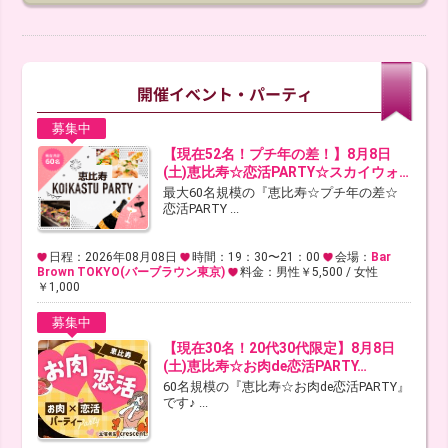
募集中
【現在52名！プチ年の差！】8月8日
(土)恵比寿☆恋活PARTY☆スカイウォ…
最大60名規模の『恵比寿☆プチ年の差☆
恋活PARTY ...
日程：2026年08月08日
時間：19：30〜21：00
会場：
Bar
Brown TOKYO(バーブラウン東京)
料金：男性￥5,500 / 女性
￥1,000
募集中
【現在30名！20代30代限定】8月8日
(土)恵比寿☆お肉de恋活PARTY…
60名規模の『恵比寿☆お肉de恋活PARTY』
です♪ ...