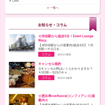
￥1,000
≫ 一覧へ
☆渋谷駅から徒歩3分！Event Lounge
Warp…
【JR渋谷駅からの道案内/徒歩3分】 1.渋
谷駅ハチ公口を ...
コラム
2023/2/3更新
キャンセル規約
Ｑキャンセル料はいくらかかりますか？
Ａ3日前～当日のキャ ...
コラム
2022/6/14更新
☆恵比寿confiance(コンフィアンス)道
案内☆
【JR恵比寿駅からの道案内/徒歩3分】 1.