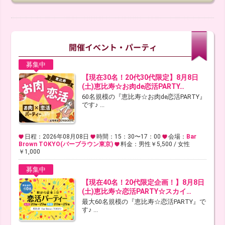
募集中
【現在30名！20代30代限定】8月8日
(土)恵比寿☆お肉de恋活PARTY…
60名規模の『恵比寿☆お肉de恋活PARTY』
です♪ ...
日程：2026年08月08日
時間：15：30〜17：00
会場：
Bar
Brown TOKYO(バーブラウン東京)
料金：男性￥5,500 / 女性
￥1,000
募集中
【現在40名！20代限定企画！】8月8日
(土)恵比寿☆恋活PARTY☆スカイ…
最大60名規模の『恵比寿☆恋活PARTY』で
す♪ ...