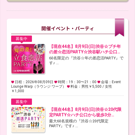
募集中
【現在44名】8月9日(日)渋谷☆プチ年
の差☆恋活PARTY☆渋谷駅ハチ公口…
60名限定の『渋谷☆年の差恋活PARTY』で
す♪ ...
日程：2026年08月09日
時間：19：30〜21：00
会場：Event
Lounge Warp（ラウンジ ワープ）
料金：男性￥5,500 / 女性
￥1,000
募集中
【現在44名】8月9日(日)渋谷☆20代限
定PARTY☆ハチ公口から徒歩3分…
最大60名規模の『渋谷☆20代限定
PARTY』です♪ ...