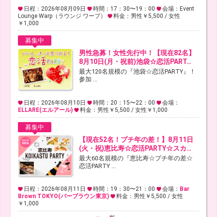
日程：2026年08月09日
時間：17：30〜19：00
会場：Event
Lounge Warp（ラウンジ ワープ）
料金：男性￥5,500 / 女性
￥1,000
募集中
男性急募！女性先行中！【現在82名】
8月10日(月・祝前)池袋☆恋活PART…
最大120名規模の『池袋☆恋活PARTY』！
参加 ...
日程：2026年08月10日
時間：20：15〜22：00
会場：
ELLARE(エルアール)
料金：男性￥5,500 / 女性￥1,000
募集中
【現在52名！プチ年の差！】8月11日
(火・祝)恵比寿☆恋活PARTY☆スカ…
最大60名規模の『恵比寿☆プチ年の差☆
恋活PARTY ...
日程：2026年08月11日
時間：19：30〜21：00
会場：
Bar
Brown TOKYO(バーブラウン東京)
料金：男性￥5,500 / 女性
￥1,000