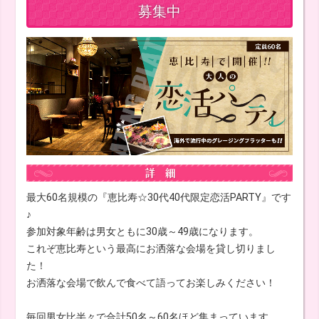
募集中
最大60名規模の『恵比寿☆30代40代限定恋活PARTY』です
♪
参加対象年齢は男女ともに30歳～49歳になります。
これぞ恵比寿という最高にお洒落な会場を貸し切りまし
た！
お洒落な会場で飲んで食べて語ってお楽しみください！
毎回男女比半々で合計50名～60名ほど集まっています。