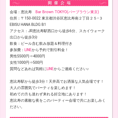
会場：恵比寿
Bar Brown TOKYO(バーブラウン東京)
住所：〒150-0022 東京都渋谷区恵比寿南２丁目２５−３
EBISU HANA BLDG B1
アクセス：JR恵比寿駅西口から徒歩6分、スカイウォーク
出口から徒歩3分
飲食：ビール含む飲み放題＆料理付き
参加費：
LINE
から予約で割引料金！
男性5500円⇒4000円
女性1000円⇒500円
質問などあれば気軽に
LINE
からご連絡ください♪
恵比寿駅から徒歩3分！天井高でお洒落な人気会場です！
大人の雰囲気でパーティを楽しめます！
初めての方も迷わず来れる好立地にあります！
恵比寿の素敵な夜をこのパーティー会場で共にお楽しみく
ださい。