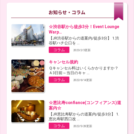
☆渋谷駅から徒歩3分！Event Lounge
Warp…
【JR渋谷駅からの道案内/徒歩3分】 1.渋
谷駅ハチ公口を ...
コラム
2023/2/3更新
キャンセル規約
Ｑキャンセル料はいくらかかりますか？
Ａ3日前～当日のキャ ...
コラム
2022/6/14更新
☆恵比寿confiance(コンフィアンス)道
案内☆
【JR恵比寿駅からの道案内/徒歩3分】 1.
恵比寿駅西口改 ...
コラム
2022/5/28更新