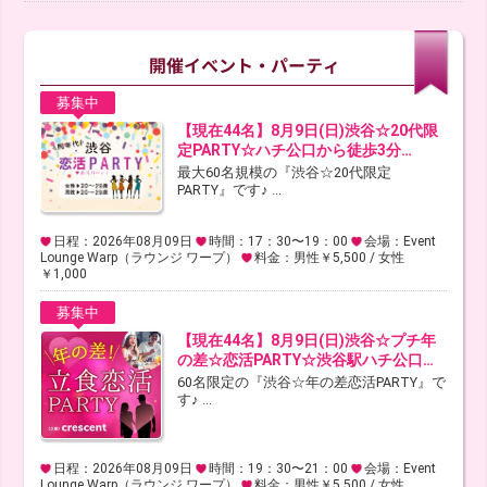
募集中
【現在44名】8月9日(日)渋谷☆20代限
定PARTY☆ハチ公口から徒歩3分…
最大60名規模の『渋谷☆20代限定
PARTY』です♪ ...
日程：2026年08月09日
時間：17：30〜19：00
会場：Event
Lounge Warp（ラウンジ ワープ）
料金：男性￥5,500 / 女性
￥1,000
募集中
【現在44名】8月9日(日)渋谷☆プチ年
の差☆恋活PARTY☆渋谷駅ハチ公口…
60名限定の『渋谷☆年の差恋活PARTY』で
す♪ ...
日程：2026年08月09日
時間：19：30〜21：00
会場：Event
Lounge Warp（ラウンジ ワープ）
料金：男性￥5,500 / 女性