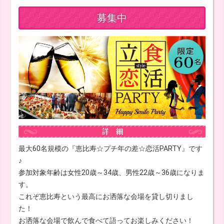
募集中
最大60名規模の『恵比寿☆プチ年の差☆恋活PARTY』です
♪
参加対象年齢は女性20歳～34歳、男性22歳～36歳になりま
す。
これぞ恵比寿という最高にお洒落な会場を貸し切りまし
た！
お洒落な会場で飲んで食べて語ってお楽しみください！