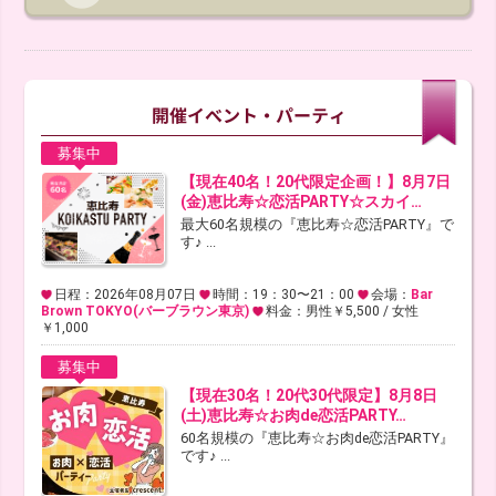
募集中
【現在40名！20代限定企画！】8月7日
(金)恵比寿☆恋活PARTY☆スカイ…
最大60名規模の『恵比寿☆恋活PARTY』で
す♪ ...
日程：2026年08月07日
時間：19：30〜21：00
会場：
Bar
Brown TOKYO(バーブラウン東京)
料金：男性￥5,500 / 女性
￥1,000
募集中
【現在30名！20代30代限定】8月8日
(土)恵比寿☆お肉de恋活PARTY…
60名規模の『恵比寿☆お肉de恋活PARTY』
です♪ ...