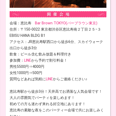
会場：恵比寿
Bar Brown TOKYO(バーブラウン東京)
住所：〒150-0022 東京都渋谷区恵比寿南２丁目２５−３
EBISU HANA BLDG B1
アクセス：JR恵比寿駅西口から徒歩6分、スカイウォーク
出口から徒歩3分
飲食：ビール含む飲み放題＆料理付き
参加費：
LINE
から予約で割引料金！
男性5500円⇒4000円
女性1000円⇒500円
質問などあれば気軽に
LINE
からご連絡ください♪
恵比寿駅から徒歩3分！天井高でお洒落な人気会場です！
大人の雰囲気でパーティを楽しめます！
初めての方も迷わず来れる好立地にあります！
恵比寿の素敵な夜をこのパーティー会場で共にお楽しみく