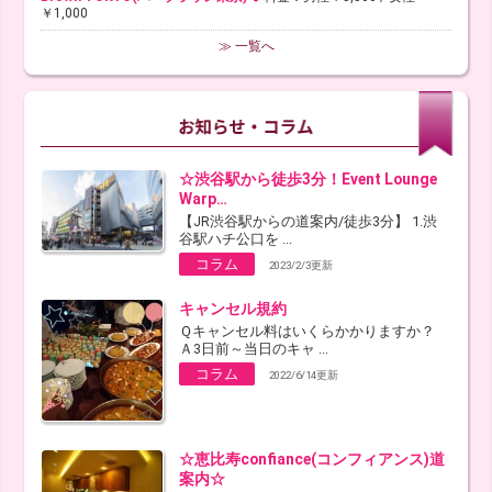
￥1,000
≫ 一覧へ
☆渋谷駅から徒歩3分！Event Lounge
Warp…
【JR渋谷駅からの道案内/徒歩3分】 1.渋
谷駅ハチ公口を ...
コラム
2023/2/3更新
キャンセル規約
Ｑキャンセル料はいくらかかりますか？
Ａ3日前～当日のキャ ...
コラム
2022/6/14更新
☆恵比寿confiance(コンフィアンス)道
案内☆