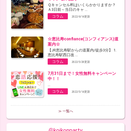
Ｑキャンセル料はいくらかかりますか？
Ａ3日前～当日のキャ ...
コラム
2022/6/14更新
☆恵比寿confiance(コンフィアンス)道
案内☆
【JR恵比寿駅からの道案内/徒歩3分】 1.
恵比寿駅西口改 ...
コラム
2022/5/28更新
7月31日まで！女性無料キャンペーン
中！！
...
コラム
2022/5/14更新
≫ 一覧へ
@koikonparty