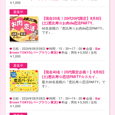
￥1,000
募集中
【現在30名！20代30代限定】8月8日
(土)恵比寿☆お肉de恋活PARTY…
60名規模の『恵比寿☆お肉de恋活PARTY』
です♪ ...
日程：2026年08月08日
時間：15：30〜17：00
会場：
Bar
Brown TOKYO(バーブラウン東京)
料金：男性￥5,500 / 女性
￥1,000
募集中
【現在40名！20代限定企画！】8月8日
(土)恵比寿☆恋活PARTY☆スカイ…
最大60名規模の『恵比寿☆恋活PARTY』で
す♪ ...
日程：2026年08月08日
時間：17：30〜19：00
会場：
Bar
Brown TOKYO(バーブラウン東京)
料金：男性￥5,500 / 女性
￥1,000