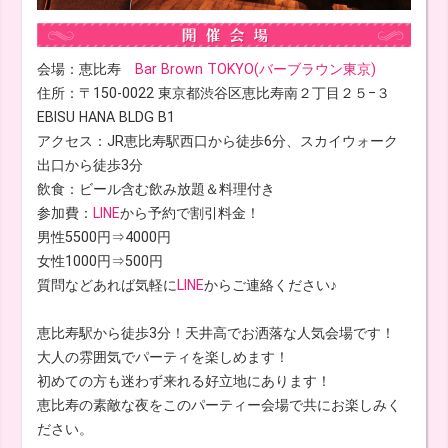
会場：恵比寿
Bar Brown TOKYO(バーブラウン東京)
住所：〒150-0022 東京都渋谷区恵比寿南２丁目２５−３
EBISU HANA BLDG B1
アクセス：JR恵比寿駅西口から徒歩6分、スカイウォーク
出口から徒歩3分
飲食：ビール含む飲み放題＆料理付き
参加費：
LINE
から予約で割引料金！
男性5500円⇒4000円
女性1000円⇒500円
質問などあれば気軽に
LINE
からご連絡ください♪
恵比寿駅から徒歩3分！天井高でお洒落な人気会場です！
大人の雰囲気でパーティを楽しめます！
初めての方も迷わず来れる好立地にあります！
恵比寿の素敵な夜をこのパーティー会場で共にお楽しみく
ださい。