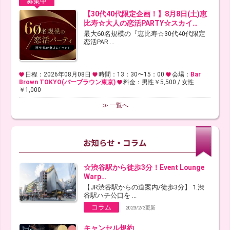
募集中
【30代40代限定企画！】8月8日(土)恵
比寿☆大人の恋活PARTY☆スカイ…
最大60名規模の『恵比寿☆30代40代限定
恋活PAR ...
日程：2026年08月08日
時間：13：30〜15：00
会場：
Bar
Brown TOKYO(バーブラウン東京)
料金：男性￥5,500 / 女性
￥1,000
≫ 一覧へ
☆渋谷駅から徒歩3分！Event Lounge
Warp…
【JR渋谷駅からの道案内/徒歩3分】 1.渋
谷駅ハチ公口を ...
コラム
2023/2/3更新
キャンセル規約