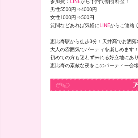
参加費：
LINE
から予約で割引料金！
男性5500円⇒4000円
女性1000円⇒500円
質問などあれば気軽に
LINE
からご連絡
恵比寿駅から徒歩3分！天井高でお洒落
大人の雰囲気でパーティを楽しめます
初めての方も迷わず来れる好立地にあ
恵比寿の素敵な夜をこのパーティー会