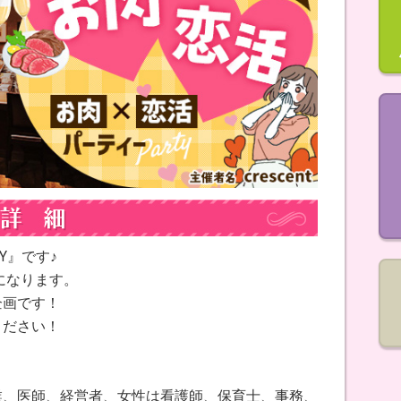
Y』です♪
になります。
企画です！
ください！
業、医師、経営者、女性は看護師、保育士、事務、