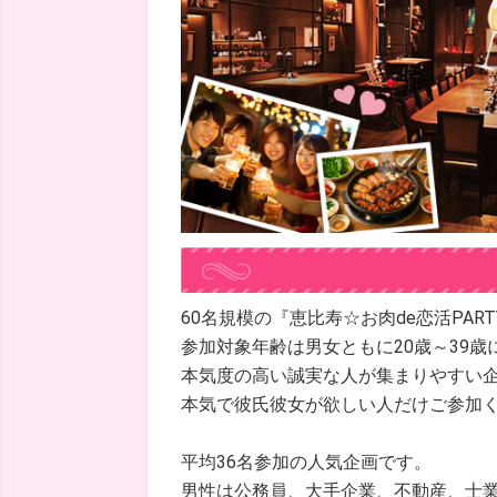
60名規模の『恵比寿☆お肉de恋活PART
参加対象年齢は男女ともに20歳～39歳
本気度の高い誠実な人が集まりやすい
本気で彼氏彼女が欲しい人だけご参加
平均36名参加の人気企画です。
男性は公務員、大手企業、不動産、士