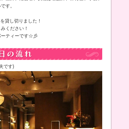
いです。
Rを貸し切りました！
しみください！
パーティーです☆彡
夫です)