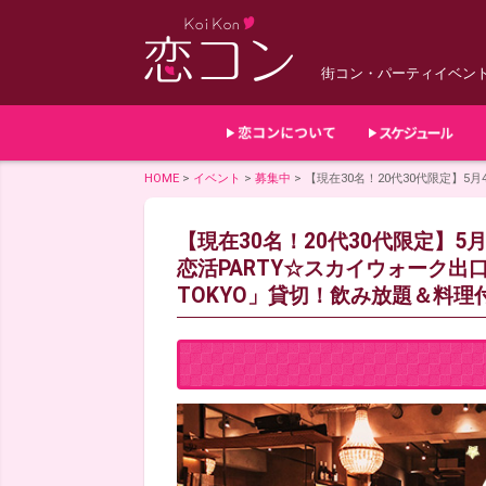
街コン・パーティイベン
HOME
>
イベント
>
募集中
>
【現在30名！20代30代限定】5月
【現在30名！20代30代限定】5月
恋活PARTY☆スカイウォーク出口か
TOKYO」貸切！飲み放題＆料理