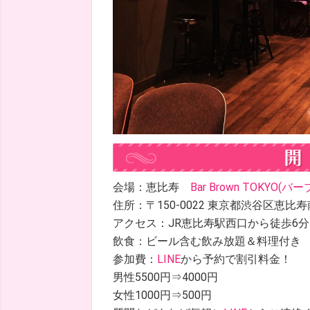
会場：恵比寿
Bar Brown TOKYO(
住所：〒150-0022 東京都渋谷区恵比寿南２
アクセス：JR恵比寿駅西口から徒歩6
飲食：ビール含む飲み放題＆料理付き
参加費：
LINE
から予約で割引料金！
男性5500円⇒4000円
女性1000円⇒500円