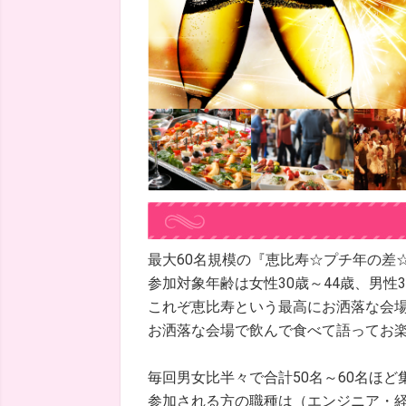
最大60名規模の『恵比寿☆プチ年の差☆恋
参加対象年齢は女性30歳～44歳、男性3
これぞ恵比寿という最高にお洒落な会
お洒落な会場で飲んで食べて語ってお
毎回男女比半々で合計50名～60名ほど
参加される方の職種は（エンジニア・