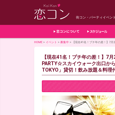
街コン・パーティイベン
HOME
>
イベント
>
募集中
>
【現在41名！プチ年の差！】7月27
【現在41名！プチ年の差！】7月2
PARTY☆スカイウォーク出口から徒
TOKYO」貸切！飲み放題＆料理