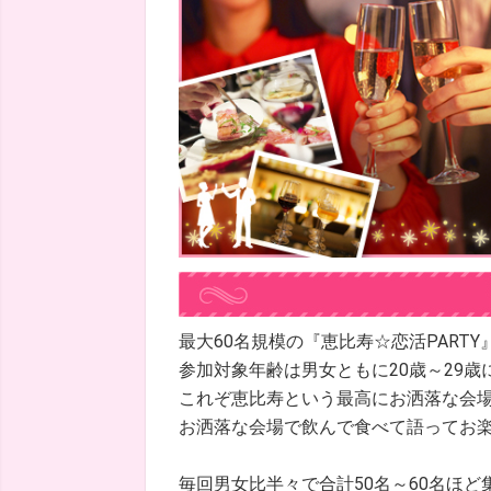
最大60名規模の『恵比寿☆恋活PARTY
参加対象年齢は男女ともに20歳～29歳
これぞ恵比寿という最高にお洒落な会
お洒落な会場で飲んで食べて語ってお
毎回男女比半々で合計50名～60名ほど