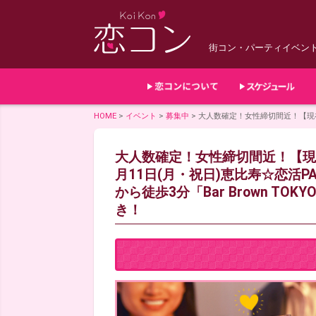
街コン・パーティイベン
HOME
>
イベント
>
募集中
>
大人数確定！女性締切間近！【現在5
大人数確定！女性締切間近！【現在
月11日(月・祝日)恵比寿☆恋活P
から徒歩3分「Bar Brown T
き！